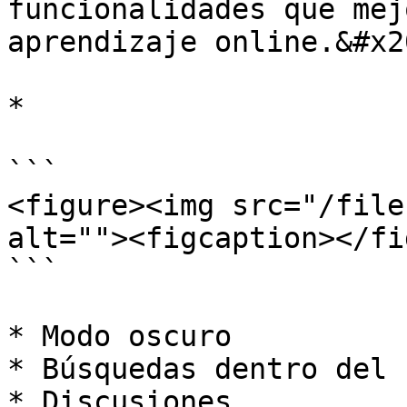
funcionalidades que mej
aprendizaje online.&#x20
*

```

<figure><img src="/file
alt=""><figcaption></fi
```

* Modo oscuro

* Búsquedas dentro del 
* Discusiones
