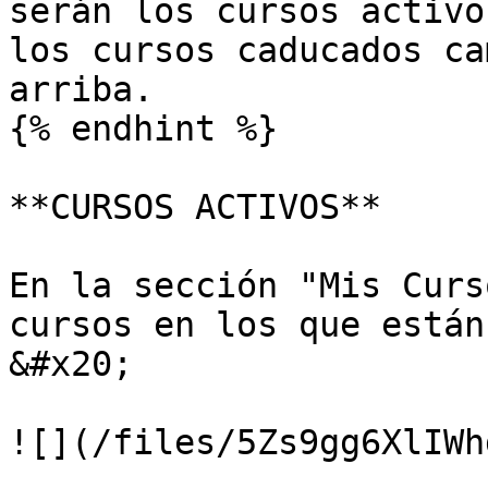
serán los cursos activo
los cursos caducados ca
arriba.

{% endhint %}

**CURSOS ACTIVOS**

En la sección "Mis Curs
cursos en los que están
&#x20;

![](/files/5Zs9gg6XlIWh